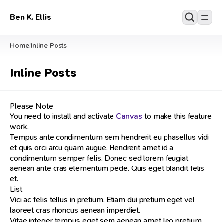
Ben K. Ellis
Home
Inline Posts
/
Inline Posts
Please Note
You need to install and activate
Canvas
to make this feature
work.
Tempus ante condimentum sem hendrerit eu phasellus vidi
et quis orci arcu quam augue. Hendrerit amet id a
condimentum semper felis. Donec sed lorem feugiat
aenean ante cras elementum pede. Quis eget blandit felis
et.
List
Vici ac felis tellus in pretium. Etiam dui pretium eget vel
laoreet cras rhoncus aenean imperdiet.
Vitae integer tempus eget sem aenean amet leo pretium