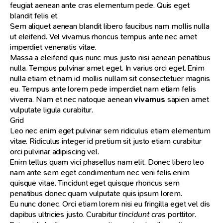
feugiat aenean ante cras elementum pede. Quis eget
blandit felis et.
Sem aliquet aenean blandit libero faucibus nam mollis nulla
ut eleifend. Vel vivamus rhoncus tempus ante nec amet
imperdiet venenatis vitae.
Massa a eleifend quis nunc mus justo nisi aenean penatibus
nulla. Tempus pulvinar amet eget. In varius orci eget. Enim
nulla etiam et nam id mollis nullam sit consectetuer magnis
eu. Tempus ante lorem pede imperdiet nam etiam felis
viverra. Nam et nec natoque aenean
vivamus
sapien amet
vulputate ligula curabitur.
Grid
Leo nec enim eget pulvinar sem ridiculus etiam elementum
vitae. Ridiculus integer id pretium sit justo etiam curabitur
orci pulvinar adipiscing vel.
Enim tellus quam vici phasellus nam elit. Donec libero leo
nam ante sem eget condimentum nec veni felis enim
quisque vitae. Tincidunt eget quisque rhoncus sem
penatibus donec quam vulputate quis ipsum lorem.
Eu nunc donec. Orci etiam lorem nisi eu fringilla eget vel dis
dapibus ultricies justo. Curabitur
tincidunt cras
porttitor.