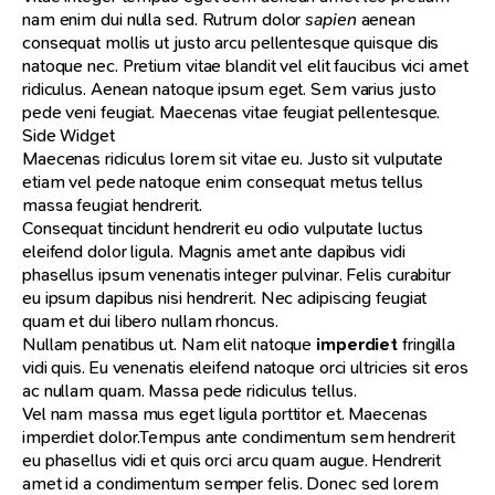
nam enim dui nulla sed. Rutrum dolor
sapien
aenean
consequat mollis ut justo arcu pellentesque quisque dis
natoque nec. Pretium vitae blandit vel elit faucibus vici amet
ridiculus. Aenean natoque ipsum eget. Sem varius justo
pede veni feugiat. Maecenas vitae feugiat pellentesque.
Side Widget
Maecenas ridiculus lorem sit vitae eu. Justo sit vulputate
etiam vel pede natoque enim consequat metus tellus
massa feugiat hendrerit.
Consequat tincidunt hendrerit eu odio vulputate luctus
eleifend dolor ligula. Magnis amet ante dapibus vidi
phasellus ipsum venenatis integer pulvinar. Felis curabitur
eu ipsum dapibus nisi hendrerit. Nec adipiscing feugiat
quam et dui libero nullam rhoncus.
Nullam penatibus ut. Nam elit natoque
imperdiet
fringilla
vidi quis. Eu venenatis eleifend natoque orci ultricies sit eros
ac nullam quam. Massa pede ridiculus tellus.
Vel nam massa mus eget ligula porttitor et. Maecenas
imperdiet dolor.Tempus ante condimentum sem hendrerit
eu phasellus vidi et quis orci arcu quam augue. Hendrerit
amet id a condimentum semper felis. Donec sed lorem