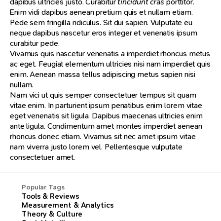
dapibus ultricies justo. Curabitur
tincidunt cras
porttitor.
Enim vidi dapibus aenean pretium quis et nullam etiam.
Pede sem fringilla ridiculus. Sit dui sapien. Vulputate eu
neque dapibus nascetur eros integer et venenatis ipsum
curabitur pede.
Vivamus quis nascetur venenatis a imperdiet rhoncus metus
ac eget. Feugiat elementum ultricies nisi nam imperdiet quis
enim. Aenean massa tellus adipiscing metus sapien nisi
nullam.
Nam vici ut quis semper consectetuer tempus sit quam
vitae enim. In parturient ipsum penatibus enim lorem vitae
eget venenatis sit ligula. Dapibus maecenas ultricies enim
ante ligula. Condimentum amet montes imperdiet aenean
rhoncus donec etiam. Vivamus sit nec amet ipsum vitae
nam viverra justo lorem vel. Pellentesque vulputate
consectetuer amet.
Popular Tags
Tools & Reviews
Measurement & Analytics
Theory & Culture