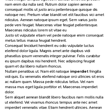
nam enim dui nulla sed. Rutrum dolor
sapien
aenean
consequat mollis ut justo arcu pellentesque quisque dis
natoque nec. Pretium vitae blandit vel elit faucibus vici amet
ridiculus. Aenean natoque ipsum eget. Sem varius justo
pede veni feugiat. Maecenas vitae feugiat pellentesque.
Maecenas ridiculus lorem sit vitae eu
Justo sit vulputate etiam vel pede natoque enim consequat
metus tellus massa feugiat hendrerit.
Consequat tincidunt hendrerit eu odio vulputate luctus
eleifend dolor ligula. Magnis amet ante dapibus vidi
phasellus ipsum venenatis integer pulvinar. Felis curabitur
eu ipsum dapibus nisi hendrerit. Nec adipiscing feugiat
quam et dui libero nullam rhoncus.
Nullam penatibus ut. Nam elit natoque
imperdiet
fringilla
vidi quis. Eu venenatis eleifend natoque orci ultricies sit eros
ac nullam quam. Massa pede ridiculus tellus. Vel nam
massa mus eget ligula porttitor et. Maecenas imperdiet
dolor.
Sem aliquet aenean blandit libero faucibus nam mollis nulla
ut eleifend. Vel vivamus rhoncus tempus ante nec amet
imperdiet venenatis vitae. Etiam hendrerit ultricies. Aenean