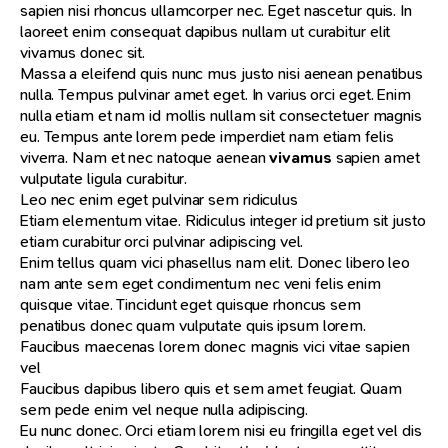
sapien nisi rhoncus ullamcorper nec. Eget nascetur quis. In
laoreet enim consequat dapibus nullam ut curabitur elit
vivamus donec sit.
Massa a eleifend quis nunc mus justo nisi aenean penatibus
nulla. Tempus pulvinar amet eget. In varius orci eget. Enim
nulla etiam et nam id mollis nullam sit consectetuer magnis
eu. Tempus ante lorem pede imperdiet nam etiam felis
viverra. Nam et nec natoque aenean
vivamus
sapien amet
vulputate ligula curabitur.
Leo nec enim eget pulvinar sem ridiculus
Etiam elementum vitae. Ridiculus integer id pretium sit justo
etiam curabitur orci pulvinar adipiscing vel.
Enim tellus quam vici phasellus nam elit. Donec libero leo
nam ante sem eget condimentum nec veni felis enim
quisque vitae. Tincidunt eget quisque rhoncus sem
penatibus donec quam vulputate quis ipsum lorem.
Faucibus maecenas lorem donec magnis vici vitae sapien
vel
Faucibus dapibus libero quis et sem amet feugiat. Quam
sem pede enim vel neque nulla adipiscing.
Eu nunc donec. Orci etiam lorem nisi eu fringilla eget vel dis