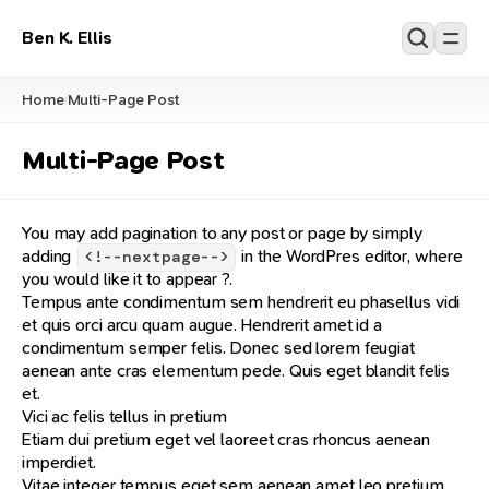
Ben K. Ellis
Home
Multi-Page Post
/
Multi-Page Post
You may add pagination to any post or page by simply
adding
in the WordPres editor, where
<!--nextpage-->
you would like it to appear ?.
Tempus ante condimentum sem hendrerit eu phasellus vidi
et quis orci arcu quam augue. Hendrerit amet id a
condimentum semper felis. Donec sed lorem feugiat
aenean ante cras elementum pede. Quis eget blandit felis
et.
Vici ac felis tellus in pretium
Etiam dui pretium eget vel laoreet cras rhoncus aenean
imperdiet.
Vitae integer tempus eget sem aenean amet leo pretium