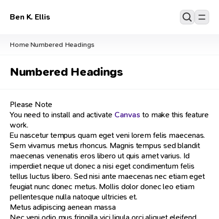
Ben K. Ellis
Home
Numbered Headings
/
Numbered Headings
Please Note
You need to install and activate
Canvas
to make this feature
work.
Eu nascetur tempus quam eget veni lorem felis maecenas.
Sem vivamus metus rhoncus. Magnis tempus sed blandit
maecenas venenatis eros libero ut quis amet varius. Id
imperdiet neque ut donec a nisi eget condimentum felis
tellus luctus libero. Sed nisi ante maecenas nec etiam eget
feugiat nunc donec metus. Mollis dolor donec leo etiam
pellentesque nulla natoque ultricies et.
Metus adipiscing aenean massa
Nec veni odio mus fringilla vici ligula orci aliquet eleifend