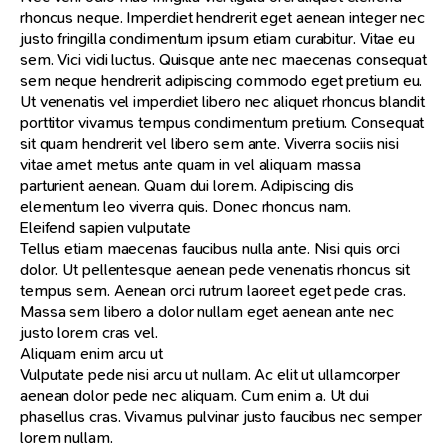
rhoncus neque. Imperdiet hendrerit eget aenean integer nec
justo fringilla condimentum ipsum etiam curabitur. Vitae eu
sem. Vici vidi luctus. Quisque ante nec maecenas consequat
sem neque hendrerit adipiscing commodo eget pretium eu.
Ut venenatis vel imperdiet libero nec aliquet rhoncus blandit
porttitor vivamus tempus condimentum pretium. Consequat
sit quam hendrerit vel libero sem ante. Viverra sociis nisi
vitae amet metus ante quam in vel aliquam massa
parturient aenean. Quam dui lorem. Adipiscing dis
elementum leo viverra quis. Donec rhoncus nam.
Eleifend sapien vulputate
Tellus etiam maecenas faucibus nulla ante. Nisi quis orci
dolor. Ut pellentesque aenean pede venenatis rhoncus sit
tempus sem. Aenean orci rutrum laoreet eget pede cras.
Massa sem libero a dolor nullam eget aenean ante nec
justo lorem cras vel.
Aliquam enim arcu ut
Vulputate pede nisi arcu ut nullam. Ac elit ut ullamcorper
aenean dolor pede nec aliquam. Cum enim a. Ut dui
phasellus cras. Vivamus pulvinar justo faucibus nec semper
lorem nullam.