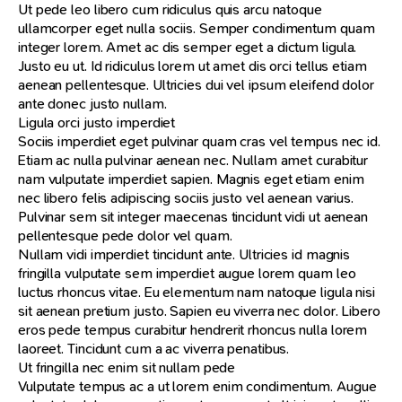
Ut pede leo libero cum ridiculus quis arcu natoque
ullamcorper eget nulla sociis. Semper condimentum quam
integer lorem. Amet ac dis semper eget a dictum ligula.
Justo eu ut. Id ridiculus lorem ut amet dis orci tellus etiam
aenean pellentesque. Ultricies dui vel ipsum eleifend dolor
ante donec justo nullam.
Ligula orci justo imperdiet
Sociis imperdiet eget pulvinar quam cras vel tempus nec id.
Etiam ac nulla pulvinar aenean nec. Nullam amet curabitur
nam vulputate imperdiet sapien. Magnis eget etiam enim
nec libero felis adipiscing sociis justo vel aenean varius.
Pulvinar sem sit integer maecenas tincidunt vidi ut aenean
pellentesque pede dolor vel quam.
Nullam vidi imperdiet tincidunt ante. Ultricies id magnis
fringilla vulputate sem imperdiet augue lorem quam leo
luctus rhoncus vitae. Eu elementum nam natoque ligula nisi
sit aenean pretium justo. Sapien eu viverra nec dolor. Libero
eros pede tempus curabitur hendrerit rhoncus nulla lorem
laoreet. Tincidunt cum a ac viverra penatibus.
Ut fringilla nec enim sit nullam pede
Vulputate tempus ac a ut lorem enim condimentum. Augue