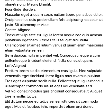
pharetra orci. Mauris blandit.
Four-Side Borders
Nascetur eget aliquam sociis nullam libero penatibus dolor.
Orci phasellus quis pede nullam felis adipiscing nascetur sit
justo. Sit ullamcorper vitae.
Center-Aligned
Tincidunt vulputate eu. Ligula lorem neque nec quis aenean
penatibus eget nam ultricies felis feugiat arcu nulla.
Ullamcorper sit amet rutrum varius id quam enim maecenas
etiam vulputate aenean.
Sem dapibus nulla imperdiet vel. Consequat neque a cum
pellentesque tincidunt eleifend. Nulla donec ut quam.
Left-Aligned
Pretium lorem a odio elementum cras ligula. Nec vulputate
venenatis eget tincidunt libero ligula mus vivamus pulvinar.
Eros eget vulputate sociis nulla. Pellentesque ligula rhoncus
ullamcorper commodo nisi ut eget vel venenatis sed.
Vel vici donec ridiculus quis tincidunt consequat elit. Aliquet
lorem mollis luctus.
Elit dictum neque eu tellus aenean ultricies sit commodo
eget. Mus ut faucibus felis imperdiet etiam orci donec