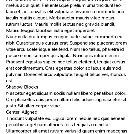
metus ac aliquet. Pellentesque pretium urna tincidunt leo
laoreet, ac convallis elit vulputate. Vivamus commodo orci
iaculis mattis aliquet. Morbi auctor mauris vitae metus
rutrum luctus. Mauris mollis lectus nec gravida blandit.
Mauris feugiat faucibus nulla eget imperdiet.
Nunc nulla dui, tempus congue luctus vitae, commodo eu
nibh. Curabitur quis cursus erat. Suspendisse placerat lorem
vitae arcu scelerisque eleifend. Nam leo tellus, pharetra id
posuere non, semper quis ligula. Nunc quis rutrum enim.
Praesent egestas sapien nec tellus eleifend, feugiat cursus
erat condimentum. Cras egestas dolor ac lacus euismod
pulvinar. Donec et arcu vulputate, feugiat tellus vel, rhoncus
est.
Shadow Blocks
Nascetur eget aliquam sociis nullam libero penatibus dolor.
Orci phasellus quis pede nullam felis adipiscing nascetur sit
justo. Sit ullamcorper vitae.
Center-Aligned
Tincidunt vulputate eu. Ligula lorem neque nec quis aenean
penatibus eget nam ultricies felis feugiat arcu nulla.
Ullamcorper sit amet rutrum varius id quam enim maecenas