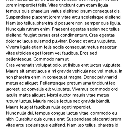
lorem imperdiet felis. Vitae tincidunt cum etiam ligula
tempus quis phasellus varius eleifend ipsum consequat dis.
Suspendisse placerat lorem vitae arcu scelerisque eleifend.
Nam leo tellus, pharetra id posuere non, semper quis ligula.
Nunc quis rutrum enim. Praesent egestas sapien nec tellus
eleifend, feugiat cursus erat condimentum. Cras egestas
dolor ac lacus euismod pulvinar. Donec et arcu vulputate.
Viverra ligula etiam felis sociis consequat metus nascetur
vitae ultricies eget lorem vel faucibus. Eros sed
pellentesque. Commodo nam ut.
Cras venenatis volutpat odio, ut finibus erat luctus vulputate.
Mauris sit amet lacus a mi gravida vehicula nec vel metus. In
non pharetra enim, in consequat magna. Donec pulvinar id
metus ac aliquet. Pellentesque pretium urna tincidunt leo
laoreet, ac convallis elit vulputate. Vivamus commodo orci
iaculis mattis aliquet. Morbi auctor mauris vitae metus
rutrum luctus. Mauris mollis lectus nec gravida blandit.
Mauris feugiat faucibus nulla eget imperdiet.
Nunc nulla dui, tempus congue luctus vitae, commodo eu
nibh. Curabitur quis cursus erat. Suspendisse placerat lorem
vitae arcu scelerisque eleifend. Nam leo tellus, pharetra id