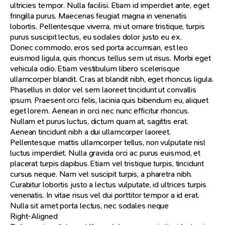
ultricies tempor. Nulla facilisi. Etiam id imperdiet ante, eget
fringilla purus. Maecenas feugiat magna in venenatis
lobortis. Pellentesque viverra, mi ut ornare tristique, turpis
purus suscipit lectus, eu sodales dolor justo eu ex.
Donec commodo, eros sed porta accumsan, est leo
euismod ligula, quis rhoncus tellus sem ut risus. Morbi eget
vehicula odio. Etiam vestibulum libero scelerisque
ullamcorper blandit. Cras at blandit nibh, eget rhoncus ligula.
Phasellus in dolor vel sem laoreet tincidunt ut convallis
ipsum. Praesent orci felis, lacinia quis bibendum eu, aliquet
eget lorem. Aenean in orci nec nunc efficitur rhoncus.
Nullam et purus luctus, dictum quam at, sagittis erat.
Aenean tincidunt nibh a dui ullamcorper laoreet.
Pellentesque mattis ullamcorper tellus, non vulputate nisl
luctus imperdiet. Nulla gravida orci ac purus euismod, et
placerat turpis dapibus. Etiam vel tristique turpis, tincidunt
cursus neque. Nam vel suscipit turpis, a pharetra nibh.
Curabitur lobortis justo a lectus vulputate, id ultrices turpis
venenatis. In vitae risus vel dui porttitor tempor a id erat.
Nulla sit amet porta lectus, nec sodales neque
Right-Aligned