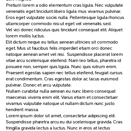
Pretium lorem a odio elementum cras ligula. Nec vulputate
venenatis eget tincidunt libero ligula mus vivamus pulvinar.
Eros eget vulputate sociis nulla. Pellentesque ligula rhoncus
ullamcorper commodo nisi ut eget vel venenatis sed.
Vel vici donec ridiculus quis tincidunt consequat elit. Aliquet
lorem mollis luctus.
Elit dictum neque eu tellus aenean ultricies sit commodo
eget. Mus ut faucibus felis imperdiet etiam orci donec
natoque aenean amet vel nisi. Suspendisse placerat lorem
vitae arcu scelerisque eleifend. Nam leo tellus, pharetra id
posuere non, semper quis ligula. Nunc quis rutrum enim.
Praesent egestas sapien nec tellus eleifend, feugiat cursus
erat condimentum. Cras egestas dolor ac lacus euismod
pulvinar. Donec et arcu vulputate.
Nullam curabitur nulla aenean eu nunc libero consequat
maecenas viverra enim elit. Varius etiam et consectetuer
vivamus vulputate natoque ut nullam dictum nunc justo
hendrerit massa.
Lorem ipsum dolor sit amet, consectetur adipiscing elit.
Suspendisse pharetra arcu eu dui scelerisque gravida. Cras
fringilla gravida lectus a luctus. Nunc in eros at lectus