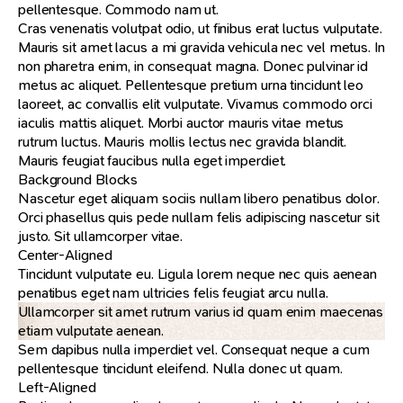
pellentesque. Commodo nam ut.
Cras venenatis volutpat odio, ut finibus erat luctus vulputate.
Mauris sit amet lacus a mi gravida vehicula nec vel metus. In
non pharetra enim, in consequat magna. Donec pulvinar id
metus ac aliquet. Pellentesque pretium urna tincidunt leo
laoreet, ac convallis elit vulputate. Vivamus commodo orci
iaculis mattis aliquet. Morbi auctor mauris vitae metus
rutrum luctus. Mauris mollis lectus nec gravida blandit.
Mauris feugiat faucibus nulla eget imperdiet.
Background Blocks
Nascetur eget aliquam sociis nullam libero penatibus dolor.
Orci phasellus quis pede nullam felis adipiscing nascetur sit
justo. Sit ullamcorper vitae.
Center-Aligned
Tincidunt vulputate eu. Ligula lorem neque nec quis aenean
penatibus eget nam ultricies felis feugiat arcu nulla.
Ullamcorper sit amet rutrum varius id quam enim maecenas
etiam vulputate aenean.
Sem dapibus nulla imperdiet vel. Consequat neque a cum
pellentesque tincidunt eleifend. Nulla donec ut quam.
Left-Aligned