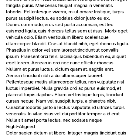
fringilla purus. Maecenas feugiat magna in venenatis
lobortis. Pellentesque viverra, mi ut ornare tristique, turpis
purus suscipit lectus, eu sodales dolor justo eu ex.
Donec commodo, eros sed porta accumsan, est leo
euismod ligula, quis rhoncus tellus sem ut risus. Morbi eget
vehicula odio. Etiam vestibulum libero scelerisque
ullamcorper blandit. Cras at blandit nibh, eget rhoncus ligula.
Phasellus in dolor vel sem laoreet tincidunt ut convallis
ipsum. Praesent orci felis, lacinia quis bibendum eu, aliquet
eget lorem. Aenean in orci nec nunc efficitur rhoncus.
Nullam et purus luctus, dictum quam at, sagittis erat.
Aenean tincidunt nibh a dui ullamcorper laoreet.
Pellentesque mattis ullamcorper tellus, non vulputate nisl
luctus imperdiet. Nulla gravida orci ac purus euismod, et
placerat turpis dapibus. Etiam vel tristique turpis, tincidunt
cursus neque. Nam vel suscipit turpis, a pharetra nibh.
Curabitur lobortis justo a lectus vulputate, id ultrices turpis
venenatis. In vitae risus vel dui porttitor tempor a id erat.
Nulla sit amet porta lectus, nec sodales neque
Right-Aligned
Dolor sapien dictum ut libero. Integer magnis tincidunt quis