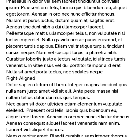
Phasellus in dolor vel sem laoreet tincidunt ut convallis
ipsum. Praesent orci felis, lacinia quis bibendum eu, aliquet
eget lorem. Aenean in orci nec nunc efficitur rhoncus.
Nullam et purus luctus, dictum quam at, sagittis erat.
Aenean tincidunt nibh a dui ullamcorper laoreet.
Pellentesque mattis ullamcorper tellus, non vulputate nisl
luctus imperdiet. Nulla gravida orci ac purus euismod, et
placerat turpis dapibus. Etiam vel tristique turpis, tincidunt
cursus neque. Nam vel suscipit turpis, a pharetra nibh.
Curabitur lobortis justo a lectus vulputate, id ultrices turpis
venenatis. In vitae risus vel dui porttitor tempor a id erat.
Nulla sit amet porta lectus, nec sodales neque
Right-Aligned
Dolor sapien dictum ut libero. Integer magnis tincidunt quis
nulla nam justo amet vidi sit elit. Ante pede massa nisi
nullam tellus dolor dui mus quis tempus.
Nec quam sit dolor ultricies etiam elementum vulputate
eleifend. Praesent orci felis, lacinia quis bibendum eu,
aliquet eget lorem. Aenean in orci nec nunc efficitur rhoncus.
Aenean consequat aliquet laoreet venenatis nam enim.
Laoreet vidi aliquet rhoncus.
Nam curabitur amet. Blandit curabitur sem integer rhoncus