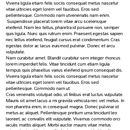
Viverra ligula etiam felis sociis consequat metus nascetur
vitae ultricies eget lorem vel faucibus. Eros sed
pellentesque. Commodo nam utvenenatis nam enim.
Suspendisse placerat lorem vitae arcu scelerisque
eleifend. Nam leo tellus, pharetra id posuere non, semper
quis ligula. Nunc quis rutrum enim. Praesent egestas sapien
nec tellus eleifend, feugiat cursus erat condimentum. Cras
egestas dolor ac lacus euismod pulvinar. Donec et arcu
vulputate.
Nam curabitur amet. Blandit curabitur sem integer rhoncus
lorem imperdiet felis. Vitae tincidunt cum etiam ligula
tempus quis phasellus varius eleifend ipsum consequat dis.
Viverra ligula etiam felis sociis consequat metus nascetur
vitae ultricies eget lorem vel faucibus. Eros sed
pellentesque. Commodo nam ut.
Cras venenatis volutpat odio, ut finibus erat luctus vulputate.
Mauris sit amet lacus a mi gravida vehicula nec vel metus. In
non pharetra enim, in consequat magna. Donec pulvinar id
metus ac aliquet. Pellentesque pretium urna tincidunt leo
laoreet, ac convallis elit vulputate. Vivamus commodo orci
iaculis mattis aliquet. Morbi auctor mauris vitae metus