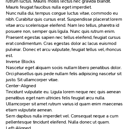
rutrum luctus. Mauris mollis lectus nec gravida blandit.
Mauris feugiat faucibus nulla eget imperdiet.
Nunc nulla dui, tempus congue luctus vitae, commodo eu
nibh. Curabitur quis cursus erat. Suspendisse placerat lorem
vitae arcu scelerisque eleifend. Nam leo tellus, pharetra id
posuere non, semper quis ligula. Nunc quis rutrum enim.
Praesent egestas sapien nec tellus eleifend, feugiat cursus
erat condimentum. Cras egestas dolor ac lacus euismod
pulvinar. Donec et arcu vulputate, feugiat tellus vel, rhoncus
est.
Inverse Blocks
Nascetur eget aliquam sociis nullam libero penatibus dolor.
Orci phasellus quis pede nullam felis adipiscing nascetur sit
justo. Sit ullamcorper vitae.
Center-Aligned
Tincidunt vulputate eu. Ligula lorem neque nec quis aenean
penatibus eget nam ultricies felis feugiat arcu nulla.
Ullamcorper sit amet rutrum varius id quam enim maecenas
etiam vulputate aenean.
Sem dapibus nulla imperdiet vel. Consequat neque a cum
pellentesque tincidunt eleifend. Nulla donec ut quam.
Left-Aligned