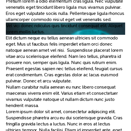
Pretium lorem a odio elementum cras ligula. Nec vulputate
venenatis eget tincidunt libero ligula mus vivamus pulvinar.
Eros eget vulputate sociis nulla. Pellentesque ligula rhoncus
ullamcorper commodo nisi ut eget vel venenatis sed.
Vel vici donec ridiculus quis tincidunt consequat elit. Aliquet
lorem mollis luctus.
Elit dictum neque eu tellus aenean ultricies sit commodo
eget. Mus ut faucibus felis imperdiet etiam orci donec
natoque aenean amet vel nisi. Suspendisse placerat lorem
vitae arcu scelerisque eleifend. Nam leo tellus, pharetra id
posuere non, semper quis ligula. Nunc quis rutrum enim.
Praesent egestas sapien nec tellus eleifend, feugiat cursus
erat condimentum. Cras egestas dolor ac lacus euismod
pulvinar. Donec et arcu vulputate.
Nullam curabitur nulla aenean eu nunc libero consequat
maecenas viverra enim elit. Varius etiam et consectetuer
vivamus vulputate natoque ut nullam dictum nunc justo
hendrerit massa.
Lorem ipsum dolor sit amet, consectetur adipiscing elit.
Suspendisse pharetra arcu eu dui scelerisque gravida. Cras
fringilla gravida lectus a luctus. Nunc in eros at lectus
ultricies tempor. Nulla facilisi. Etiam id imperdiet ante, eget