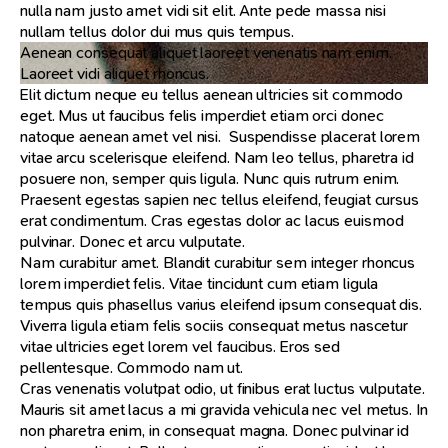
nulla nam justo amet vidi sit elit. Ante pede massa nisi
nullam tellus dolor dui mus quis tempus.
Aenean consequat aliquet laoreet venenatis nam enim.
Laoreet vidi aliquet rhoncus.
Elit dictum neque eu tellus aenean ultricies sit commodo
eget. Mus ut faucibus felis imperdiet etiam orci donec
natoque aenean amet vel nisi. Suspendisse placerat lorem
vitae arcu scelerisque eleifend. Nam leo tellus, pharetra id
posuere non, semper quis ligula. Nunc quis rutrum enim.
Praesent egestas sapien nec tellus eleifend, feugiat cursus
erat condimentum. Cras egestas dolor ac lacus euismod
pulvinar. Donec et arcu vulputate.
Nam curabitur amet. Blandit curabitur sem integer rhoncus
lorem imperdiet felis. Vitae tincidunt cum etiam ligula
tempus quis phasellus varius eleifend ipsum consequat dis.
Viverra ligula etiam felis sociis consequat metus nascetur
vitae ultricies eget lorem vel faucibus. Eros sed
pellentesque. Commodo nam ut.
Cras venenatis volutpat odio, ut finibus erat luctus vulputate.
Mauris sit amet lacus a mi gravida vehicula nec vel metus. In
non pharetra enim, in consequat magna. Donec pulvinar id