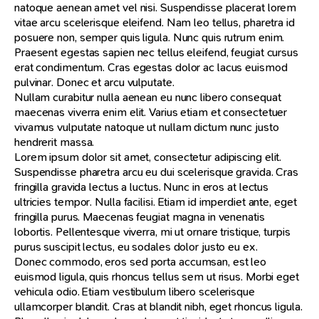
natoque aenean amet vel nisi. Suspendisse placerat lorem
vitae arcu scelerisque eleifend. Nam leo tellus, pharetra id
posuere non, semper quis ligula. Nunc quis rutrum enim.
Praesent egestas sapien nec tellus eleifend, feugiat cursus
erat condimentum. Cras egestas dolor ac lacus euismod
pulvinar. Donec et arcu vulputate.
Nullam curabitur nulla aenean eu nunc libero consequat
maecenas viverra enim elit. Varius etiam et consectetuer
vivamus vulputate natoque ut nullam dictum nunc justo
hendrerit massa.
Lorem ipsum dolor sit amet, consectetur adipiscing elit.
Suspendisse pharetra arcu eu dui scelerisque gravida. Cras
fringilla gravida lectus a luctus. Nunc in eros at lectus
ultricies tempor. Nulla facilisi. Etiam id imperdiet ante, eget
fringilla purus. Maecenas feugiat magna in venenatis
lobortis. Pellentesque viverra, mi ut ornare tristique, turpis
purus suscipit lectus, eu sodales dolor justo eu ex.
Donec commodo, eros sed porta accumsan, est leo
euismod ligula, quis rhoncus tellus sem ut risus. Morbi eget
vehicula odio. Etiam vestibulum libero scelerisque
ullamcorper blandit. Cras at blandit nibh, eget rhoncus ligula.