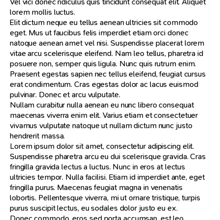
Vel vici donec ridiculus quis tincidunt consequat elit. Aliquet
lorem mollis luctus.
Elit dictum neque eu tellus aenean ultricies sit commodo
eget. Mus ut faucibus felis imperdiet etiam orci donec
natoque aenean amet vel nisi. Suspendisse placerat lorem
vitae arcu scelerisque eleifend. Nam leo tellus, pharetra id
posuere non, semper quis ligula. Nunc quis rutrum enim.
Praesent egestas sapien nec tellus eleifend, feugiat cursus
erat condimentum. Cras egestas dolor ac lacus euismod
pulvinar. Donec et arcu vulputate.
Nullam curabitur nulla aenean eu nunc libero consequat
maecenas viverra enim elit. Varius etiam et consectetuer
vivamus vulputate natoque ut nullam dictum nunc justo
hendrerit massa.
Lorem ipsum dolor sit amet, consectetur adipiscing elit.
Suspendisse pharetra arcu eu dui scelerisque gravida. Cras
fringilla gravida lectus a luctus. Nunc in eros at lectus
ultricies tempor. Nulla facilisi. Etiam id imperdiet ante, eget
fringilla purus. Maecenas feugiat magna in venenatis
lobortis. Pellentesque viverra, mi ut ornare tristique, turpis
purus suscipit lectus, eu sodales dolor justo eu ex.
Donec commodo, eros sed porta accumsan, est leo