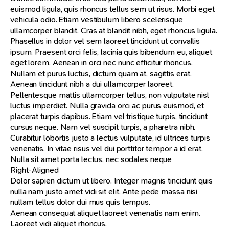
euismod ligula, quis rhoncus tellus sem ut risus. Morbi eget
vehicula odio. Etiam vestibulum libero scelerisque
ullamcorper blandit. Cras at blandit nibh, eget rhoncus ligula.
Phasellus in dolor vel sem laoreet tincidunt ut convallis
ipsum. Praesent orci felis, lacinia quis bibendum eu, aliquet
eget lorem. Aenean in orci nec nunc efficitur rhoncus.
Nullam et purus luctus, dictum quam at, sagittis erat.
Aenean tincidunt nibh a dui ullamcorper laoreet.
Pellentesque mattis ullamcorper tellus, non vulputate nisl
luctus imperdiet. Nulla gravida orci ac purus euismod, et
placerat turpis dapibus. Etiam vel tristique turpis, tincidunt
cursus neque. Nam vel suscipit turpis, a pharetra nibh.
Curabitur lobortis justo a lectus vulputate, id ultrices turpis
venenatis. In vitae risus vel dui porttitor tempor a id erat.
Nulla sit amet porta lectus, nec sodales neque
Right-Aligned
Dolor sapien dictum ut libero. Integer magnis tincidunt quis
nulla nam justo amet vidi sit elit. Ante pede massa nisi
nullam tellus dolor dui mus quis tempus.
Aenean consequat aliquet laoreet venenatis nam enim.
Laoreet vidi aliquet rhoncus.