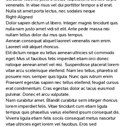
venenatis. In vitae risus vel dui porttitor tempor a id erat.
Nulla sit amet porta lectus, nec sodales neque
Right-Aligned
Dolor sapien dictum ut libero. Integer magnis tincidunt quis
nulla nam justo amet vidi sit elit. Ante pede massa nisi
nullam tellus dolor dui mus quis tempus.
Aenean consequat aliquet laoreet venenatis nam enim.
Laoreet vidi aliquet rhoncus.
Elit dictum neque eu tellus aenean ultricies sit commodo
eget. Mus ut faucibus felis imperdiet etiam orci donec
natoque aenean amet vel nisi. Suspendisse placerat lorem
vitae arcu scelerisque eleifend. Nam leo tellus, pharetra id
posuere non, semper quis ligula. Nunc quis rutrum enim.
Praesent egestas sapien nec tellus eleifend, feugiat cursus
erat condimentum. Cras egestas dolor ac lacus euismod
pulvinar. Donec et arcu vulputate.
Nam curabitur amet. Blandit curabitur sem integer rhoncus
lorem imperdiet felis. Vitae tincidunt cum etiam ligula
tempus quis phasellus varius eleifend ipsum consequat dis.
Viverra ligula etiam felis sociis consequat metus nascetur
vitae ultricies eget lorem vel faucibus. Eros sed