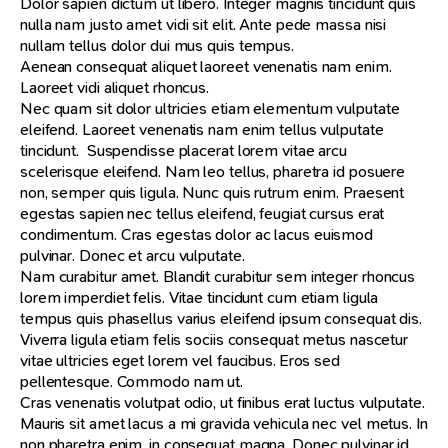
Dolor sapien dictum ut libero. Integer magnis tincidunt quis
nulla nam justo amet vidi sit elit. Ante pede massa nisi
nullam tellus dolor dui mus quis tempus.
Aenean consequat aliquet laoreet venenatis nam enim.
Laoreet vidi aliquet rhoncus.
Nec quam sit dolor ultricies etiam elementum vulputate
eleifend. Laoreet venenatis nam enim tellus vulputate
tincidunt. Suspendisse placerat lorem vitae arcu
scelerisque eleifend. Nam leo tellus, pharetra id posuere
non, semper quis ligula. Nunc quis rutrum enim. Praesent
egestas sapien nec tellus eleifend, feugiat cursus erat
condimentum. Cras egestas dolor ac lacus euismod
pulvinar. Donec et arcu vulputate.
Nam curabitur amet. Blandit curabitur sem integer rhoncus
lorem imperdiet felis. Vitae tincidunt cum etiam ligula
tempus quis phasellus varius eleifend ipsum consequat dis.
Viverra ligula etiam felis sociis consequat metus nascetur
vitae ultricies eget lorem vel faucibus. Eros sed
pellentesque. Commodo nam ut.
Cras venenatis volutpat odio, ut finibus erat luctus vulputate.
Mauris sit amet lacus a mi gravida vehicula nec vel metus. In
non pharetra enim, in consequat magna. Donec pulvinar id