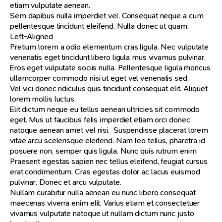
etiam vulputate aenean.
Sem dapibus nulla imperdiet vel. Consequat neque a cum
pellentesque tincidunt eleifend. Nulla donec ut quam.
Left-Aligned
Pretium lorem a odio elementum cras ligula. Nec vulputate
venenatis eget tincidunt libero ligula mus vivamus pulvinar.
Eros eget vulputate sociis nulla. Pellentesque ligula rhoncus
ullamcorper commodo nisi ut eget vel venenatis sed.
Vel vici donec ridiculus quis tincidunt consequat elit. Aliquet
lorem mollis luctus.
Elit dictum neque eu tellus aenean ultricies sit commodo
eget. Mus ut faucibus felis imperdiet etiam orci donec
natoque aenean amet vel nisi. Suspendisse placerat lorem
vitae arcu scelerisque eleifend. Nam leo tellus, pharetra id
posuere non, semper quis ligula. Nunc quis rutrum enim.
Praesent egestas sapien nec tellus eleifend, feugiat cursus
erat condimentum. Cras egestas dolor ac lacus euismod
pulvinar. Donec et arcu vulputate.
Nullam curabitur nulla aenean eu nunc libero consequat
maecenas viverra enim elit. Varius etiam et consectetuer
vivamus vulputate natoque ut nullam dictum nunc justo